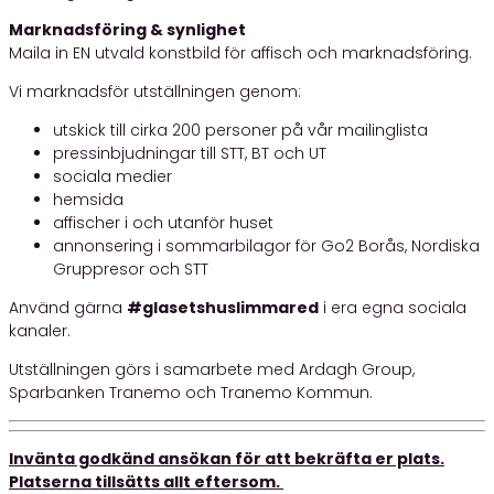
Marknadsföring & synlighet
Maila in EN utvald konstbild för affisch och marknadsföring.
Vi marknadsför utställningen genom:
utskick till cirka 200 personer på vår mailinglista
pressinbjudningar till STT, BT och UT
sociala medier
hemsida
affischer i och utanför huset
annonsering i sommarbilagor för Go2 Borås, Nordiska
Gruppresor och STT
Använd gärna
#glasetshuslimmared
i era egna sociala
kanaler.
Utställningen görs i samarbete med Ardagh Group,
Sparbanken Tranemo och Tranemo Kommun.
Invänta godkänd ansökan för att bekräfta er plats.
Platserna tillsätts allt eftersom.