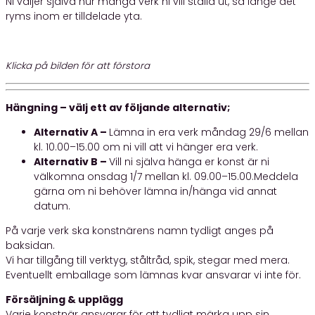
Ni väljer själva hur många verk ni vill ställa ut, så länge det
ryms inom er tilldelade yta.
Klicka på bilden för att förstora
Hängning – välj ett av följande alternativ;
Alternativ A –
Lämna in era verk måndag 29/6 mellan
kl. 10.00–15.00 om ni vill att vi hänger era verk.
Alternativ B –
Vill ni själva hänga er konst är ni
välkomna onsdag 1/7 mellan kl. 09.00–15.00.Meddela
gärna om ni behöver lämna in/hänga vid annat
datum.
På varje verk ska konstnärens namn tydligt anges på
baksidan.
Vi har tillgång till verktyg, ståltråd, spik, stegar med mera.
Eventuellt emballage som lämnas kvar ansvarar vi inte för.
Försäljning & upplägg
Varje konstnär ansvarar för att tydligt märka upp sin