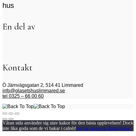
hus
En del av
Kontakt
Ö Järnvägsgatan 2, 514 41 Limmared
info@glasetshuslimmared.se
tel 0325 – 66 00 60
Våran sida använder sig utav kakor för den bästa upplevelsen! Dock
inte lika goda som de vi bakar i cafeét!
Jag tar gärna en digital kaka!