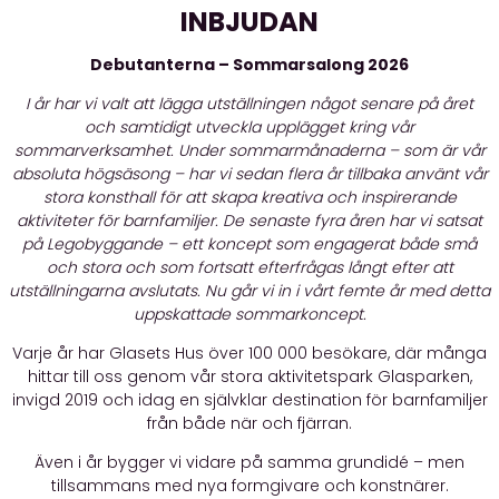
INBJUDAN
Debutanterna – Sommarsalong 2026
I år har vi valt att lägga utställningen något senare på året
och samtidigt utveckla upplägget kring vår
sommarverksamhet. Under sommarmånaderna – som är vår
absoluta högsäsong – har vi sedan flera år tillbaka använt vår
stora konsthall för att skapa kreativa och inspirerande
aktiviteter för barnfamiljer. De senaste fyra åren har vi satsat
på Legobyggande – ett koncept som engagerat både små
och stora och som fortsatt efterfrågas långt efter att
utställningarna avslutats. Nu går vi in i vårt femte år med detta
uppskattade sommarkoncept.
Varje år har Glasets Hus över 100 000 besökare, där många
hittar till oss genom vår stora aktivitetspark Glasparken,
invigd 2019 och idag en självklar destination för barnfamiljer
från både när och fjärran.
Även i år bygger vi vidare på samma grundidé – men
tillsammans med nya formgivare och konstnärer.