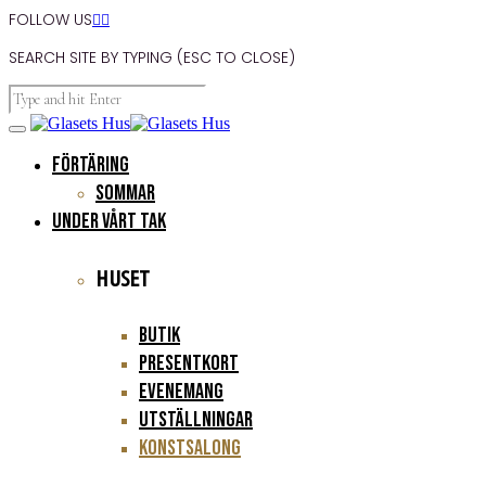
FOLLOW US


SEARCH SITE BY TYPING (ESC TO CLOSE)
FÖRTÄRING
Sommar
UNDER VÅRT TAK
HUSET
Butik
Presentkort
Evenemang
Utställningar
Konstsalong