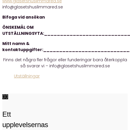
www.glasetshuslimmared.se
info@glasetshuslimmared.se
Bifoga vid ansökan
ÖNSKEMÅL OM
UTSTÄLLNINGSYTA:
__________________________
Mitt namn &
kontaktuppgifter:_________________________
Finns det några fler frågor eller funderingar bara återkoppla
så svarar vi – info@glasetshuslimmared.se
Utställningar


Ett
upplevelsernas