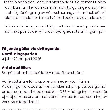
Utställningen och Lego-aktiviteten riktar sig främst till barn
och barnfamiljer och kommer samtidigt fungera som en
naturlig förlängning av vår restaurangverksamhet, där vi
planerar sittplatser i cirka två tredjedelar av eventlokalen.
Lokalen delas upp med hjälp av två större väggsektioner
som skapar både rymd och tydlighet i utställningsmiljön.
Följande gäller vid deltagande:
Utställningsperiod
4 juli – 23 augusti 2026
Antal utställare
Begränsat antal utställare – max 15 konstnärer.
Varje utställare får disponera sin egen yta i hallen.
Placeringarna lottas ut, men önskemål om plats tas gärna
emot i samband med ansökan. OBS – hängning i fönster är
ej möjlig. Fönsterytorna används endast för uppställning av
verk. Se bifogad skiss.