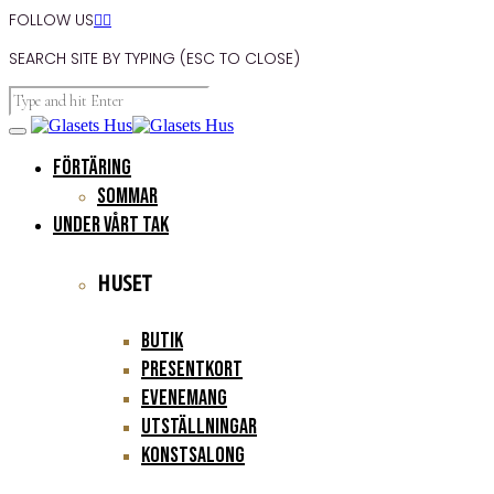
FOLLOW US


SEARCH SITE BY TYPING (ESC TO CLOSE)
FÖRTÄRING
Sommar
UNDER VÅRT TAK
HUSET
Butik
Presentkort
Evenemang
Utställningar
Konstsalong