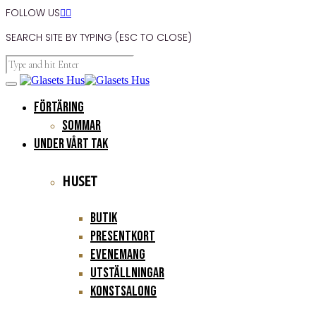
FOLLOW US


SEARCH SITE BY TYPING (ESC TO CLOSE)
FÖRTÄRING
Sommar
UNDER VÅRT TAK
HUSET
Butik
Presentkort
Evenemang
Utställningar
Konstsalong