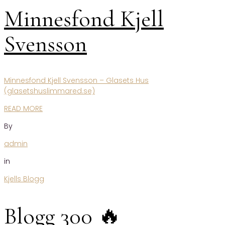
Minnesfond Kjell
Svensson
Minnesfond Kjell Svensson – Glasets Hus
(glasetshuslimmared.se)
READ MORE
By
admin
in
Kjells Blogg
Blogg 300 🔥