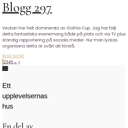
Blogg 297
Veckan har helt dominerats av Gothia Cup. Jag har följt
detta fantastiska evenemang både på plats och via TV plus
ständig rapportering på sociala medier. Hur man lyckas
organisera detta är svårt att förstå..
READ MORE
1
2
3
4
5
→
»


Ett
upplevelsernas
hus
En del av