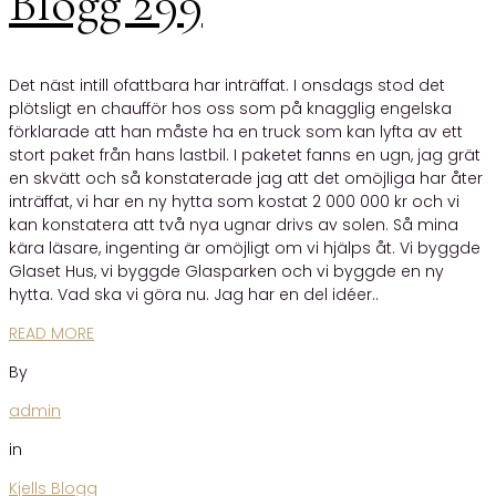
Blogg 299
Det näst intill ofattbara har inträffat. I onsdags stod det
plötsligt en chaufför hos oss som på knagglig engelska
förklarade att han måste ha en truck som kan lyfta av ett
stort paket från hans lastbil. I paketet fanns en ugn, jag grät
en skvätt och så konstaterade jag att det omöjliga har åter
inträffat, vi har en ny hytta som kostat 2 000 000 kr och vi
kan konstatera att två nya ugnar drivs av solen. Så mina
kära läsare, ingenting är omöjligt om vi hjälps åt. Vi byggde
Glaset Hus, vi byggde Glasparken och vi byggde en ny
hytta. Vad ska vi göra nu. Jag har en del idéer..
READ MORE
By
admin
in
Kjells Blogg