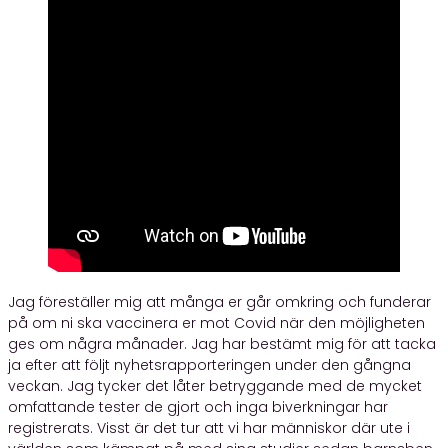
Jag föreställer mig att många er går omkring och funderar
på om ni ska vaccinera er mot Covid när den möjligheten
ges om några månader. Jag har bestämt mig för att tacka
ja efter att följt nyhetsrapporteringen under den gångna
veckan. Jag tycker det låter betryggande med de mycket
omfattande tester de gjort och inga biverkningar har
registrerats. Visst är det tur att vi har människor där ute i