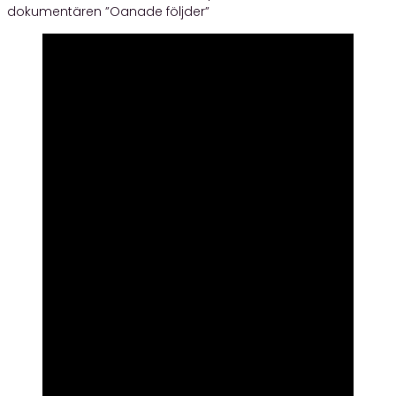
dokumentären ”Oanade följder”