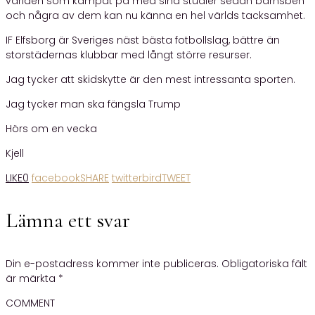
världen som kämpat på med sina studier sedan barnsben
och några av dem kan nu känna en hel världs tacksamhet.
IF Elfsborg är Sveriges näst bästa fotbollslag, bättre än
storstädernas klubbar med långt större resurser.
Jag tycker att skidskytte är den mest intressanta sporten.
Jag tycker man ska fängsla Trump
Hörs om en vecka
Kjell
LIKE
0
facebook
SHARE
twitterbird
TWEET
Lämna ett svar
Din e-postadress kommer inte publiceras.
Obligatoriska fält
är märkta
*
COMMENT