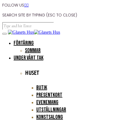
FOLLOW US


SEARCH SITE BY TYPING (ESC TO CLOSE)
FÖRTÄRING
Sommar
UNDER VÅRT TAK
HUSET
Butik
Presentkort
Evenemang
Utställningar
Konstsalong