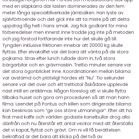
med en släpkärra där lasten dominerades av den fem
meter långa specialtillverkade järnbalken. Han lyste av
självförtroende och det gick inte att ta miste på att detta
uppdrag låg helt i hans smak. Jag fick godkänt för mina
förberedelser men innerst inne trodde jag inte på metoden
och jag förstod fortfarande inte hur det skulle gå till.
Tyngden inklusive friktionen innebar att 20000 kg skulle
flyttas. Efter elvakaffet var det bara att vänta på de stora
pojkarna. Strax efter lunch rullade dom in, två stora
bärgarbilar och en grävmaskin. Trettio minuter senare var
det stora ögonblicket inne. Koordinationen mellan bilarna
var avstämd och plötsligt hördes ett ”Nu”. Tio sekunder
senare var det över och ett trettiotal åskådare upplevde
näst intill en antiklimax. Någon föreslog att vi skulle flytta
tillbaka huset och göra om proceduren så att man hann
filma. Leendet på Pontus och killen som dirigerade bilarna
kan beskrivas som ”ge oss större utmaningar”. Efter att ha
firat med kaffe och världen godaste kanelbullar drog alla
därifrån och nu återstår ett antal veckor med att återställa
det vi kapat, flyttat och grävt. Om ni vill få berättelsen
bekräftad är det bara att klicka på del två av