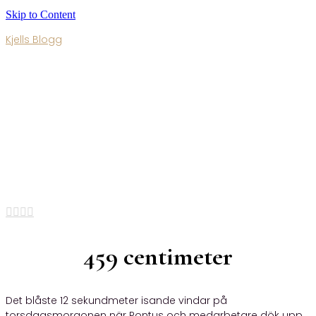
Skip to Content
Kjells Blogg
Blogg 160
Published By
admin
•
6 december, 2020




459 centimeter
Det blåste 12 sekundmeter isande vindar på
torsdagsmorgonen när Pontus och medarbetare dök upp