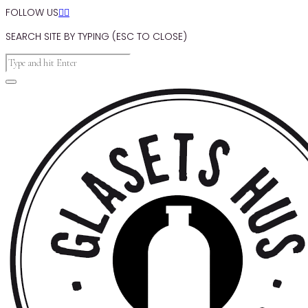
FOLLOW US


SEARCH SITE BY TYPING (ESC TO CLOSE)