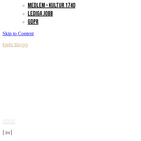
Medlem – Kultur 1740
Lediga jobb
GDPR
Skip to Content
Kjells Blogg
[:sv]Blogg 63[:]
Published By
admin
•
27 januari, 2019




[:sv]