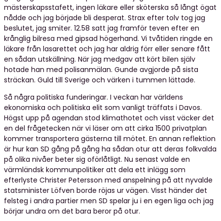
mästerskapsstafett, ingen läkare eller sköterska så långt ögat
nådde och jag började bli desperat. Strax efter tolv tog jag
beslutet, jag smiter. 12.58 satt jag framför teven efter en
krånglig bilresa med gipsad högerhand. Vi tvåtiden ringde en
läkare från lasarettet och jag har aldrig förr eller senare fått
en sådan utskällning. När jag medgav att kört bilen själv
hotade han med polisanmälan. Gunde avgjorde på sista
sträckan. Guld till Sverige och värken i tummen lättade.
Så några politiska funderingar. I veckan har världens
ekonomiska och politiska elit som vanligt träffats i Davos.
Högst upp på agendan stod klimathotet och visst väcker det
en del frågetecken när vi läser om att cirka 1500 privatplan
kommer transportera gästerna till mötet. En annan reflektion
är hur kan SD gång på gång ha sådan otur att deras folkvalda
på olika nivåer beter sig oförlåtligt. Nu senast valde en
värmländsk kommunpolitiker att dela ett inlägg som
efterlyste Christer Petersson med anspelning på att nyvalde
statsminister Löfven borde röjas ur vägen. Visst händer det
felsteg i andra partier men SD spelar ju i en egen liga och jag
börjar undra om det bara beror på otur.