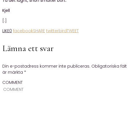
Ta det lugnt, snön smälter bort.
Kjell
[:]
LIKE
0
facebook
SHARE
twitterbird
TWEET
Lämna ett svar
Din e-postadress kommer inte publiceras.
Obligatoriska fält
är märkta
*
COMMENT