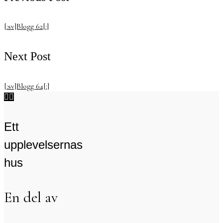
[:sv]Blogg 62[:]
Next Post
[:sv]Blogg 64[:]


Ett
upplevelsernas
hus
En del av