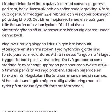
I fredags inledde vi årets quizkvällar med sedvanligt gemyt,
god mat, härlig livemusik och en spännande lagtävling. Nästa
quiz äger rum fredagen 22:e februari och vi släpper bokningar
på tisdag kl.10.00. Det blir en höjdarkväll med en vissångare
från Bohuslän och vi har lyckats få till ljud även i
Vinterträdgården så du kommer inte känna dig ensam under
denna kväll.
Idag avslutar jag bloggen i dur. Helgen har inneburit
ytterligare en liten ”milstolpe”. Fyra nyförvärv gjorde sina
första pass som volontärer. Att få in dessa ”ungdomar” i laget
tryggar fortsatt positiv utveckling. De två grabbarna som
städade är minst sagt upptagna personer men tyckte att 4-
5 timmar per år är väl inga problem. I disken briljerade en
forskare från Högskolan i Borås tillsammans med sin sambo.
Vi har inte hunnit göra någon slutlig utvärdering men allt
tyder på att dessa fyra får fortsatt förtroende.