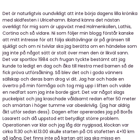
Det är naturligtvis oundvikligt att inte börja dagens lilla krönika
med skidfesten i Ulricehamn. Ibland känns det nästan
overkligt för mig som är uppväxt med Holmenkollen, Lathis,
Cortina och så vidare. Ni som följer min blogg förstår kanske
att mitt intresse för att följa skidtävlingar är på gränsen till
sjukligt och om ni tvivlar ska jag berätta om en händelse som
jag inte på något sätt är stolt över men den är likväl sann.
Det var sportlov 1984 och frugan tyckte bestämt att jag
kunde ta ledigt en dag och åka till Hestra med barnen så de
fick pröva utförsåkning. Så blev det och i goda vänners
sällskap och deras barn drog vi dit. Jag har och hade en
övertro på min förmåga och tog mig upp i liften och valde
en nedfart som jag inte borde gjort. Det var något slags
puckelpist och jag kraschade våldsamt redan efter 50 meter
och smärtan i höger tumme var obeskrivlig. (jag har aldrig
åkt utför sedan dess). Dagen efter opererades jag på Borås
Lasarett och då uppstod ett betydligt större problem.
Operationen var klar och jag låg där nygipsad, klockan var
cirka 11.30 och kl.13.00 skulle starten på OS stafetten 4×10 km
gå igång. Det finns inte på kartan att jag ska missa en