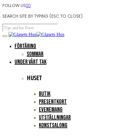
FOLLOW US


SEARCH SITE BY TYPING (ESC TO CLOSE)
FÖRTÄRING
Sommar
UNDER VÅRT TAK
HUSET
Butik
Presentkort
Evenemang
Utställningar
Konstsalong