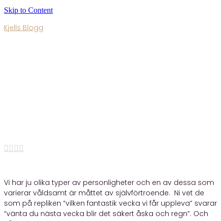
Skip to Content
Kjells Blogg
Blogg 150
Published By
admin
•
27 september, 2020




Vi har ju olika typer av personligheter och en av dessa som
varierar våldsamt är måttet av självförtroende. Ni vet de
som på repliken ”vilken fantastik vecka vi får uppleva” svarar
”vänta du nästa vecka blir det säkert åska och regn”. Och