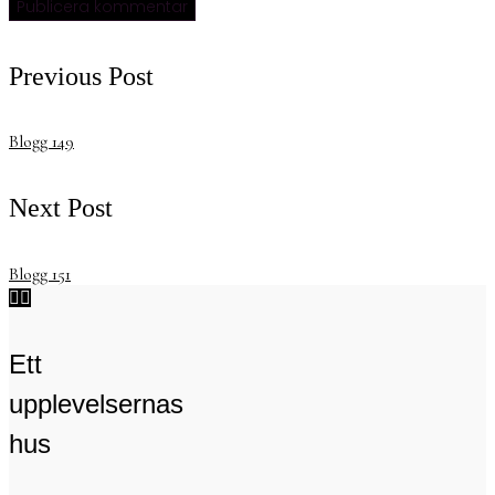
Previous Post
Blogg 149
Next Post
Blogg 151


Ett
upplevelsernas
hus