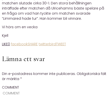
matchen slutade cirka 30-1. Den stora behållningen
inträffade efter matchen då Ulricehamns bäste spelare på
en fråga om vad han tyckte om matchen svarade
”Limmared hade tur”. Han kommer bli vinnare.
Vi hörs om en vecka
Kjell
LIKE
0
facebook
SHARE
twitterbird
TWEET
Lämna ett svar
Din e-postadress kommer inte publiceras.
Obligatoriska fält
är märkta
*
COMMENT