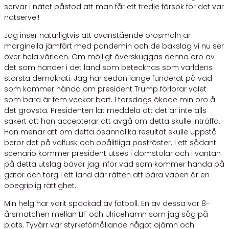
servar i nätet påstod att man får ett tredje försök för det var
nätserve!!
Jag inser naturligtvis att ovanstående orosmoln är
marginella jämfört med pandemin och de bakslag vi nu ser
över hela världen. Om möjligt överskuggas denna oro av
det som händer i det land som betecknas som världens
största demokrati. Jag har sedan länge funderat på vad
som kommer hända om president Trump förlorar valet
som bara är fem veckor bort. I torsdags ökade min oro å
det grövsta. Presidenten lät meddela att det är inte alls
säkert att han accepterar att avgå om detta skulle inträffa.
Han menar att om detta osannolika resultat skulle uppstå
beror det på valfusk och opålitliga poströster. I ett sådant
scenario kommer president utses i domstolar och i väntan
på detta utslag bävar jag inför vad som kommer hända på
gator och torg i ett land där rätten att bära vapen är en
obegriplig rättighet.
Min helg har varit späckad av fotboll. En av dessa var 8-
årsmatchen mellan LIF och Ulricehamn som jag såg på
plats. Tyvärr var styrkeförhållande något ojämn och