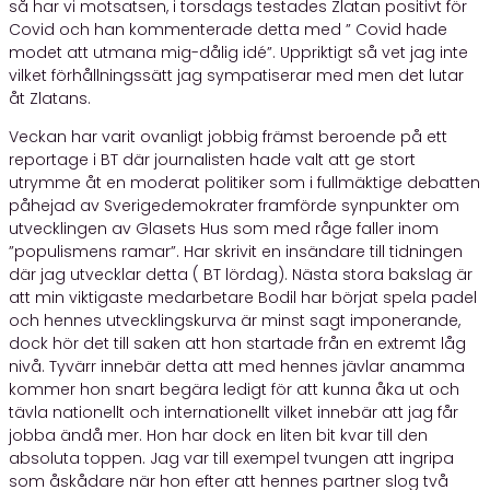
så har vi motsatsen, i torsdags testades Zlatan positivt för
Covid och han kommenterade detta med ” Covid hade
modet att utmana mig-dålig idé”. Uppriktigt så vet jag inte
vilket förhållningssätt jag sympatiserar med men det lutar
åt Zlatans.
Veckan har varit ovanligt jobbig främst beroende på ett
reportage i BT där journalisten hade valt att ge stort
utrymme åt en moderat politiker som i fullmäktige debatten
påhejad av Sverigedemokrater framförde synpunkter om
utvecklingen av Glasets Hus som med råge faller inom
”populismens ramar”. Har skrivit en insändare till tidningen
där jag utvecklar detta ( BT lördag). Nästa stora bakslag är
att min viktigaste medarbetare Bodil har börjat spela padel
och hennes utvecklingskurva är minst sagt imponerande,
dock hör det till saken att hon startade från en extremt låg
nivå. Tyvärr innebär detta att med hennes jävlar anamma
kommer hon snart begära ledigt för att kunna åka ut och
tävla nationellt och internationellt vilket innebär att jag får
jobba ändå mer. Hon har dock en liten bit kvar till den
absoluta toppen. Jag var till exempel tvungen att ingripa
som åskådare när hon efter att hennes partner slog två