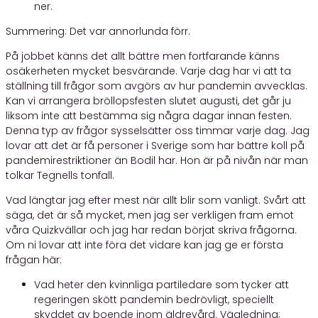
ner.
Summering: Det var annorlunda förr.
På jobbet känns det allt bättre men fortfarande känns
osäkerheten mycket besvärande. Varje dag har vi att ta
ställning till frågor som avgörs av hur pandemin avvecklas.
Kan vi arrangera bröllopsfesten slutet augusti, det går ju
liksom inte att bestämma sig några dagar innan festen.
Denna typ av frågor sysselsätter oss timmar varje dag. Jag
lovar att det är få personer i Sverige som har bättre koll på
pandemirestriktioner än Bodil har. Hon är på nivån när man
tolkar Tegnells tonfall.
Vad längtar jag efter mest när allt blir som vanligt. Svårt att
säga, det är så mycket, men jag ser verkligen fram emot
våra Quizkvällar och jag har redan börjat skriva frågorna.
Om ni lovar att inte föra det vidare kan jag ge er första
frågan här:
Vad heter den kvinnliga partiledare som tycker att
regeringen skött pandemin bedrövligt, speciellt
skyddet av boende inom äldrevård. Vägledning;