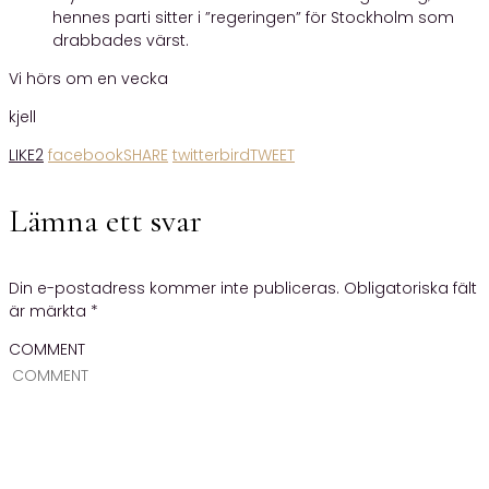
hennes parti sitter i ”regeringen” för Stockholm som
drabbades värst.
Vi hörs om en vecka
kjell
LIKE
2
facebook
SHARE
twitterbird
TWEET
Lämna ett svar
Din e-postadress kommer inte publiceras.
Obligatoriska fält
är märkta
*
COMMENT