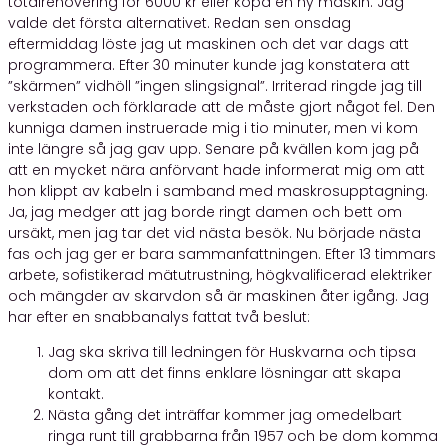
totalrenovering för 6000 kr eller köpa en ny maskin. Jag
valde det första alternativet. Redan sen onsdag
eftermiddag löste jag ut maskinen och det var dags att
programmera. Efter 30 minuter kunde jag konstatera att
”skärmen” vidhöll ”ingen slingsignal”. Irriterad ringde jag till
verkstaden och förklarade att de måste gjort något fel. Den
kunniga damen instruerade mig i tio minuter, men vi kom
inte längre så jag gav upp. Senare på kvällen kom jag på
att en mycket nära anförvant hade informerat mig om att
hon klippt av kabeln i samband med maskrosupptagning.
Ja, jag medger att jag borde ringt damen och bett om
ursäkt, men jag tar det vid nästa besök. Nu började nästa
fas och jag ger er bara sammanfattningen. Efter 13 timmars
arbete, sofistikerad mätutrustning, högkvalificerad elektriker
och mängder av skarvdon så är maskinen åter igång. Jag
har efter en snabbanalys fattat två beslut:
Jag ska skriva till ledningen för Huskvarna och tipsa
dom om att det finns enklare lösningar att skapa
kontakt.
Nästa gång det inträffar kommer jag omedelbart
ringa runt till grabbarna från 1957 och be dom komma