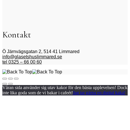
Kontakt
Ö Järnvägsgatan 2, 514 41 Limmared
info@glasetshuslimmared.se
tel 0325 – 66 00 60
Våran sida använder sig utav kakor för den bästa upplevelsen! Dock
inte lika goda som de vi bakar i cafeét!
Jag tar gärna en digital kaka!