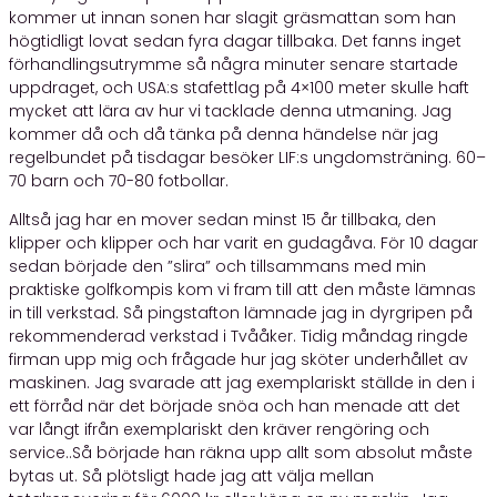
kommer ut innan sonen har slagit gräsmattan som han
högtidligt lovat sedan fyra dagar tillbaka. Det fanns inget
förhandlingsutrymme så några minuter senare startade
uppdraget, och USA:s stafettlag på 4×100 meter skulle haft
mycket att lära av hur vi tacklade denna utmaning. Jag
kommer då och då tänka på denna händelse när jag
regelbundet på tisdagar besöker LIF:s ungdomsträning. 60–
70 barn och 70-80 fotbollar.
Alltså jag har en mover sedan minst 15 år tillbaka, den
klipper och klipper och har varit en gudagåva. För 10 dagar
sedan började den ”slira” och tillsammans med min
praktiske golfkompis kom vi fram till att den måste lämnas
in till verkstad. Så pingstafton lämnade jag in dyrgripen på
rekommenderad verkstad i Tvååker. Tidig måndag ringde
firman upp mig och frågade hur jag sköter underhållet av
maskinen. Jag svarade att jag exemplariskt ställde in den i
ett förråd när det började snöa och han menade att det
var långt ifrån exemplariskt den kräver rengöring och
service..Så började han räkna upp allt som absolut måste
bytas ut. Så plötsligt hade jag att välja mellan