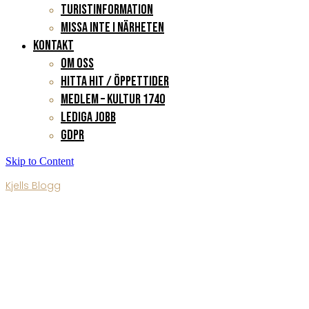
Turistinformation
Missa inte i närheten
KONTAKT
Om oss
Hitta hit / Öppettider
Medlem – Kultur 1740
Lediga jobb
GDPR
Skip to Content
Kjells Blogg
Blogg 186
Published By
admin
•