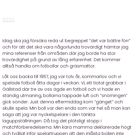
6 juni, 2021




Idag ska jag försöka reda ut begreppet ”det var bättre förr”
och för att det ska vara någorlunda trovärdigt hämtar jag
mina referenser från områden där jag borde ha stor
trovärdighet på grund av lång erfarenhet. Det kommer
alltså handla om fotbollar och gräsmattor.
Låt oss backa till 1957, jag var tolv år, sommarlov och vi
spelade fotboll åtta dagar i veckan. Vi, ett tiotal grabbar i
Gällstad där tre av oss ägde en fotboll och vi hade en
ständig utmaning, bollarna tappade luft och ”snörningen”
gick sönder. Just denna eftermiddag kom ”gänget” och
skulle spela. Min boll var den enda som var hel så man kan
säga att jag var nyckelspelare i den tänkta
laguppställningen. Då tog det plötsligt stopp i
matchförberedelserna. Min kära mamma deklarerade högt
och tydligt inför spelartruppen att den inlåsta bollen inte