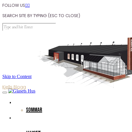
FOLLOW US


SEARCH SITE BY TYPING (ESC TO CLOSE)
Skip to Content
Kjells Blogg
Blogg 259
FÖRTÄRING
Sommar
UNDER VÅRT TAK
Published By
admin