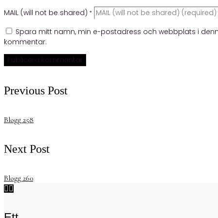
MAIL (will not be shared)
*
Spara mitt namn, min e-postadress och webbplats i denna
kommentar.
Previous Post
Blogg 258
Next Post
Blogg 260


Ett