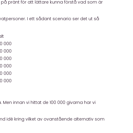
på pränt för att lättare kunna förstå vad som är
ivatpersoner. I ett sådant scenario ser det ut så
lt
00 000
00 000
00 000
00 000
00 000
00 000
Men innan vi hittat de 100 000 givarna har vi
d idé kring vilket av ovanstående alternativ som