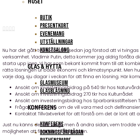
HUSET
•
Butik
30 oktober, 2022
Presentkort




Evenemang
Utställningar
Konstsalong
Nu har det gått två månader sedan jag förstod att vi tvingas
verksamhet. Vladimir Putin, detta kommer jag aldrig förlåta di
starta upp igen. Vi har som bekant kommit fram till att komb
GLAS & HYTTA
rätta lösningen ur både ekonomi och klimatsynpunkt. Men hur 
varje dag, sju dagar i veckan för att finna en lösning. Här kom
Glasmuseum
Ansökt om investeringsbidrag på 540 tkr hos Naturvård
Glasblåsning
Ansökt om investeringsbidrag 270 tkr hos Kulturrådet
Ansökt om investeringsbidrag hos Sparbanksstiftelsen 
KONFERENS
Frågat kommunen om de vill vara med och delfinansie
Kontaktat Tillväxtverket för att förstå om det är lönt att 
Konferens
Just nu känns det lite tungt, men å andra sidan, vem trodde vi
möjligheten att finansiera Glasparken.
Bokningsförfrågan