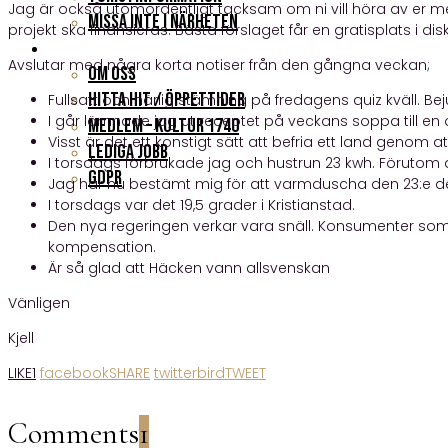
Jag är också utomordentligt tacksam om ni vill höra av er
Missa inte i närheten
projekt ska finansieras. Bästa förslaget får en gratisplats i dis
KONTAKT
Avslutar med några korta notiser från den gångna veckan;
Om oss
Hitta hit / Öppettider
Fullsatt och härlig stämning på fredagens quiz kväll. B
I går lämnade jag ut receptet på veckans soppa till en
Medlem – Kultur 1740
Visst är det ett konstigt sätt att befria ett land genom 
Lediga jobb
I torsdags förbrukade jag och hustrun 23 kwh. Förutom att
GDPR
Jag har nu bestämt mig för att varmduscha den 23:e 
I torsdags var det 19,5 grader i Kristianstad.
Den nya regeringen verkar vara snäll. Konsumenter som h
kompensation.
Är så glad att Häcken vann allsvenskan
Vänligen
Kjell
LIKE
1
facebook
SHARE
twitterbird
TWEET
Comments
1