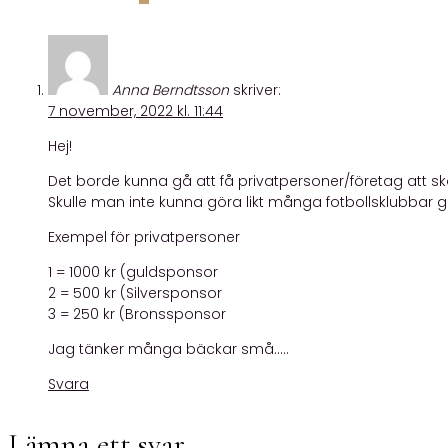
Anna Berndtsson
skriver:
7 november, 2022 kl. 11:44
Hej!
Det borde kunna gå att få privatpersoner/företag att skän
Skulle man inte kunna göra likt många fotbollsklubbar gör
Exempel för privatpersoner
1 = 1000 kr (guldsponsor
2 = 500 kr (Silversponsor
3 = 250 kr (Bronssponsor
Jag tänker många bäckar små…..
Svara
Lämna ett svar