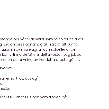
 stänga ner vår Glashytta, symbolen för hela vår
g. Sedan dess ägnar jag all kraft åt att kunna
inationen av nya elugnar och solceller är den
kan vi finna de 1,8 mkr detta kostar. Jag jobbar
mer en beskrivning av hur detta arbete går till:
sverket
Tranemo. (Fått avslag)
ra
ansöka.
 fick till Glaset Hus och vem trodde på