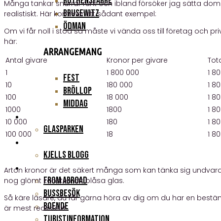
Ruthensparre
Många tankar snurrar runt och ibland försöker jag sätta dom 
Brusewitz
realistiskt. Här kommer ett sådant exempel:
Ödman
Om vi får noll i stöd så måste vi vända oss till företag och pr
här:
ARRANGEMANG
Antal givare
Kronor per givare
Tota
1
1 800 000
1 8
Fest
10
180 000
1 8
Bröllop
100
18 000
1 8
Middag
1000
1800
1 8
BAKOM HUSET
10 000
180
1 8
Glasparken
100 000
18
1 8
Minnesfond Kjell Svensson
KJELLS BLOGG
RESANDE
Arton kronor är det säkert många som kan tänka sig undvara. 
FROM ABROAD
nog glömt konsten att blåsa glas.
Bussbesök
Så käre läsare, du får gärna höra av dig om du har en bestäm
Boende
är mest realistiskt.
Turistinformation