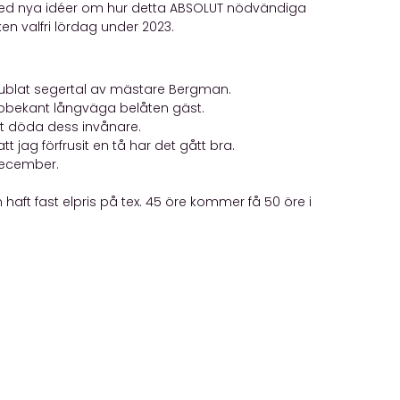
 med nya idéer om hur detta ABSOLUT nödvändiga
ken valfri lördag under 2023.
ejublat segertal av mästare Bergman.
 obekant långväga belåten gäst.
att döda dess invånare.
 jag förfrusit en tå har det gått bra.
december.
aft fast elpris på tex. 45 öre kommer få 50 öre i