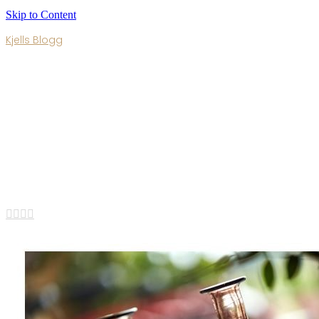
Skip to Content
Kjells Blogg
Blogg 218
Published By
admin
•
16 januari, 2022



