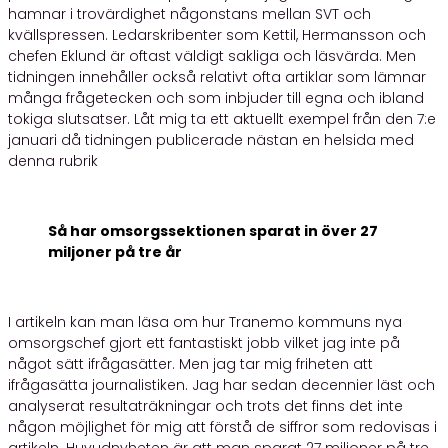
hamnar i trovärdighet någonstans mellan SVT och
kvällspressen. Ledarskribenter som Kettil, Hermansson och
chefen Eklund är oftast väldigt sakliga och läsvärda. Men
tidningen innehåller också relativt ofta artiklar som lämnar
många frågetecken och som inbjuder till egna och ibland
tokiga slutsatser. Låt mig ta ett aktuellt exempel från den 7:e
januari då tidningen publicerade nästan en helsida med
denna rubrik
Så har omsorgssektionen sparat in över 27
miljoner på tre år
I artikeln kan man läsa om hur Tranemo kommuns nya
omsorgschef gjort ett fantastiskt jobb vilket jag inte på
något sätt ifrågasätter. Men jag tar mig friheten att
ifrågasätta journalistiken. Jag har sedan decennier läst och
analyserat resultaträkningar och trots det finns det inte
någon möjlighet för mig att förstå de siffror som redovisas i
artikeln. Huvudnyheten är att man sparat 27 miljoner på tre