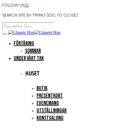
FOLLOW US


SEARCH SITE BY TYPING (ESC TO CLOSE)
FÖRTÄRING
Sommar
UNDER VÅRT TAK
HUSET
Butik
Presentkort
Evenemang
Utställningar
Konstsalong