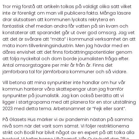
Tror mig förstå att artikeln tolkas på väldigt olika sätt vilket
inte är förenligt om man vill publicera fakta. Många läsare
drar slutsatsen att kommunen lyckats rekrytera en
fantastisk chef medan andra får vatten på sin kvarn och
konstaterar att sparandet går ut över god omsorg. Jag vet
att det är svårare att ”mäta” i kommunal verksamhet än att
mäta inom tillverkningsindustrin. Men jag hävdar med en
dåres envishet att det finns förbättringspotentialer genom
att följa nyckeltal och dom borde journalisten fråga efter.
Antal omsorgstagare per mkr år från år. Finns det
jämförbara tal för jämförbara kommuner och så vidare.
Vill betona att mina synpunkter inte handlar om hur vår
kommun hanterar våra skattepengar utan jag framför
synpunkter på journalistik. Jag kan också berätta att vi
ligger i startgroparna med att planera för en stor utställning
2023 med detta tema. Arbetsnamnet är ”Fejk eller sant”.
På Glasets Hus märker vi av pandemin nästan på samma
nivå som när det varit som sämst. Vi följer restriktionerna
strikt och Bodil har blivit något av en expert på att tolka alla
besked. Vi kallar henne Lill-Tegnell. Vår Quiz-kväll den 28:e