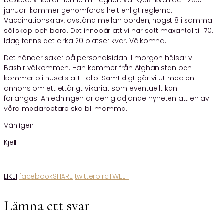
januari kommer genomföras helt enligt reglerna.
Vaccinationskrav, avstånd mellan borden, högst 8 i samma
sällskap och bord. Det innebär att vi har satt maxantal till 70.
Idag fanns det cirka 20 platser kvar. Välkomna.
Det händer saker på personalsidan. I morgon hälsar vi
Bashir välkommen. Han kommer från Afghanistan och
kommer bli husets allt i allo. Samtidigt går vi ut med en
annons om ett ettårigt vikariat som eventuellt kan
förlängas. Anledningen är den glädjande nyheten att en av
våra medarbetare ska bli mamma.
Vänligen
Kjell
LIKE
1
facebook
SHARE
twitterbird
TWEET
Lämna ett svar