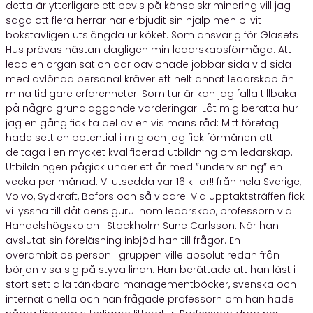
detta är ytterligare ett bevis på könsdiskriminering vill jag
säga att flera herrar har erbjudit sin hjälp men blivit
bokstavligen utslängda ur köket. Som ansvarig för Glasets
Hus prövas nästan dagligen min ledarskapsförmåga. Att
leda en organisation där oavlönade jobbar sida vid sida
med avlönad personal kräver ett helt annat ledarskap än
mina tidigare erfarenheter. Som tur är kan jag falla tillbaka
på några grundläggande värderingar. Låt mig berätta hur
jag en gång fick ta del av en vis mans råd: Mitt företag
hade sett en potential i mig och jag fick förmånen att
deltaga i en mycket kvalificerad utbildning om ledarskap.
Utbildningen pågick under ett år med ”undervisning” en
vecka per månad. Vi utsedda var 16 killar!! från hela Sverige,
Volvo, Sydkraft, Bofors och så vidare. Vid upptaktsträffen fick
vi lyssna till dåtidens guru inom ledarskap, professorn vid
Handelshögskolan i Stockholm Sune Carlsson. När han
avslutat sin föreläsning inbjöd han till frågor. En
överambitiös person i gruppen ville absolut redan från
början visa sig på styva linan. Han berättade att han läst i
stort sett alla tänkbara managementböcker, svenska och
internationella och han frågade professorn om han hade