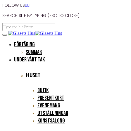
FOLLOW US


SEARCH SITE BY TYPING (ESC TO CLOSE)
FÖRTÄRING
Sommar
UNDER VÅRT TAK
HUSET
Butik
Presentkort
Evenemang
Utställningar
Konstsalong