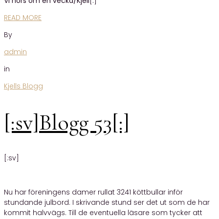
Vi hörs om en vecka/Kjell
[:]
READ MORE
By
admin
in
Kjells Blogg
[:sv]Blogg 53[:]
[:sv]
Nu har föreningens damer rullat 3241 köttbullar inför
stundande julbord. I skrivande stund ser det ut som de har
kommit halvvägs. Till de eventuella läsare som tycker att