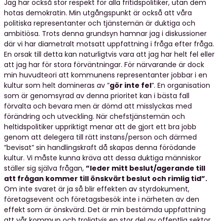
Jag har också stor respekt för alla fritidspolitiker, utan dem
hotas demokratin. Min utgångspunkt är också att våra
politiska representanter och tjänstemän är duktiga och
ambitiösa. Trots denna grundsyn hamnar jag i diskussioner
där vi har diametralt motsatt uppfattning i fråga efter fråga.
En orsak till detta kan naturligtvis vara att jag har helt fel eller
att jag har för stora förväntningar. För närvarande är dock
min huvudteori att kommunens representanter jobbar i en
kultur som helt domineras av ”
gör inte fel
”. En organisation
som är genomsyrad av denna prioritet kan i bästa fall
förvalta och bevara men är dömd att misslyckas med
förändring och utveckling. När chefstjänstemän och
heltidspolitiker uppriktigt menar att de gjort ett bra jobb
genom att delegera till rätt instans/person och därmed
”bevisat” sin handlingskraft då skapas denna förödande
kultur. Vi måste kunna kräva att dessa duktiga människor
ställer sig själva frågan,
”leder mitt beslut/agerande till
att frågan kommer till önskvärt beslut och rimlig tid”.
Om inte svaret är ja så blir effekten av styrdokument,
företagsevent och företagsbesök inte i närheten av den
effekt som är önskvärd. Det är min bestämda uppfattning
att vår kommun och troligtvis en stor del av offentlig sektor