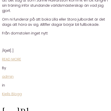
att det såg ut som Janne Halvarsson kommit en bit längre i
sin träning inför stundande världsmästerskap än vad jag
gjort.
Om ni funderar på att boka Lilla eller Stora julbordet är det
dags att höra av sig. Alltfler dagar börjar bli fullbokade.
Från domstolen inget nytt
/Kjell[:]
READ MORE
By
admin
in
Kjells Blogg