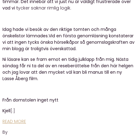
timmar. Det innebär att vi just nu är väldigt frustrerade över
vad vi t
ycker saknar rimlig logik.
Idag hade vi besök av den riktige tomten och många
önskelistor lämnades.Vid en första genomläsning konstaterar
vi att ingen tycks önska hörselkåpor så genomslagskraften av
min blogg är troligtvis överskattad.
Ni läsare kan se fram emot en tidig julklapp från mig. Nästa
söndag får ni ta del av en reseberättelse från den här helgen
och jag lovar att den mycket väl kan bli manus till en ny
Lasse Åberg film.
Från domstolen inget nytt
Kjell
[:]
READ MORE
By