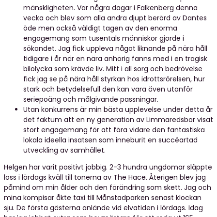
mänskligheten. Var några dagar i Falkenberg denna
vecka och blev som alla andra djupt berörd av Dantes
öde men också väldigt tagen av den enorma
engagemang som tusentals människor gjorde i
sökandet. Jag fick uppleva något liknande på nära håll
tidigare i år när en nära anhörig fanns med i en tragisk
bilolycka som krävde liv. Mitt i all sorg och bedrövelse
fick jag se på nära håll styrkan hos idrottsrörelsen, hur
stark och betydelsefull den kan vara även utanför
seriepoäng och målgivande passningar.
Utan konkurrens är min bästa upplevelse under detta år
det faktum att en ny generation av Limmaredsbor visat
stort engagemang för att föra vidare den fantastiska
lokala ideella insatsen som inneburit en succéartad
utveckling av samhället.
Helgen har varit positivt jobbig. 2-3 hundra ungdomar släppte
loss i lördags kväll till tonerna av The Hace. Återigen blev jag
påmind om min ålder och den förändring som skett. Jag och
mina kompisar åkte taxi till Månstadparken senast klockan
sju. De första gästerna anlände vid elvatiden i lördags. Idag