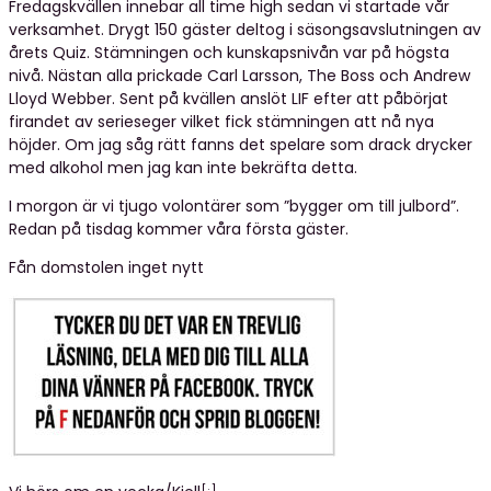
Fredagskvällen innebar all time high sedan vi startade vår
verksamhet. Drygt 150 gäster deltog i säsongsavslutningen av
årets Quiz. Stämningen och kunskapsnivån var på högsta
nivå. Nästan alla prickade Carl Larsson, The Boss och Andrew
Lloyd Webber. Sent på kvällen anslöt LIF efter att påbörjat
firandet av serieseger vilket fick stämningen att nå nya
höjder. Om jag såg rätt fanns det spelare som drack drycker
med alkohol men jag kan inte bekräfta detta.
I morgon är vi tjugo volontärer som ”bygger om till julbord”.
Redan på tisdag kommer våra första gäster.
Fån domstolen inget nytt