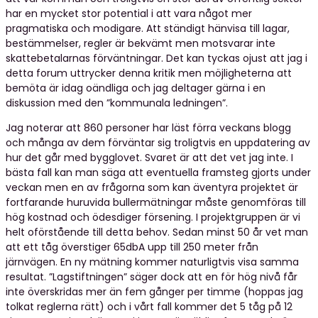
har en mycket stor potential i att vara något mer
pragmatiska och modigare. Att ständigt hänvisa till lagar,
bestämmelser, regler är bekvämt men motsvarar inte
skattebetalarnas förväntningar. Det kan tyckas ojust att jag i
detta forum uttrycker denna kritik men möjligheterna att
bemöta är idag oändliga och jag deltager gärna i en
diskussion med den ”kommunala ledningen”.
Jag noterar att 860 personer har läst förra veckans blogg
och många av dem förväntar sig troligtvis en uppdatering av
hur det går med bygglovet. Svaret är att det vet jag inte. I
bästa fall kan man säga att eventuella framsteg gjorts under
veckan men en av frågorna som kan äventyra projektet är
fortfarande huruvida bullermätningar måste genomföras till
hög kostnad och ödesdiger försening. I projektgruppen är vi
helt oförstående till detta behov. Sedan minst 50 år vet man
att ett tåg överstiger 65dbA upp till 250 meter från
järnvägen. En ny mätning kommer naturligtvis visa samma
resultat. ”Lagstiftningen” säger dock att en för hög nivå får
inte överskridas mer än fem gånger per timme (hoppas jag
tolkat reglerna rätt) och i vårt fall kommer det 5 tåg på 12