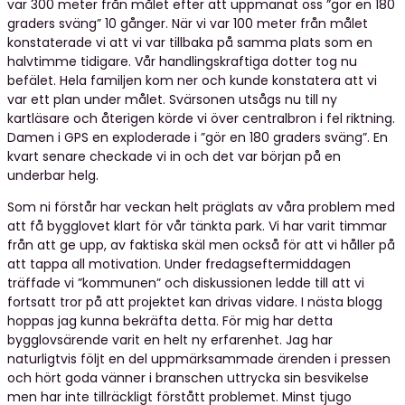
var 300 meter från målet efter att uppmanat oss ”gör en 180
graders sväng” 10 gånger. När vi var 100 meter från målet
konstaterade vi att vi var tillbaka på samma plats som en
halvtimme tidigare. Vår handlingskraftiga dotter tog nu
befälet. Hela familjen kom ner och kunde konstatera att vi
var ett plan under målet. Svärsonen utsågs nu till ny
kartläsare och återigen körde vi över centralbron i fel riktning.
Damen i GPS en exploderade i ”gör en 180 graders sväng”. En
kvart senare checkade vi in och det var början på en
underbar helg.
Som ni förstår har veckan helt präglats av våra problem med
att få bygglovet klart för vår tänkta park. Vi har varit timmar
från att ge upp, av faktiska skäl men också för att vi håller på
att tappa all motivation. Under fredagseftermiddagen
träffade vi ”kommunen” och diskussionen ledde till att vi
fortsatt tror på att projektet kan drivas vidare. I nästa blogg
hoppas jag kunna bekräfta detta. För mig har detta
bygglovsärende varit en helt ny erfarenhet. Jag har
naturligtvis följt en del uppmärksammade ärenden i pressen
och hört goda vänner i branschen uttrycka sin besvikelse
men har inte tillräckligt förstått problemet. Minst tjugo