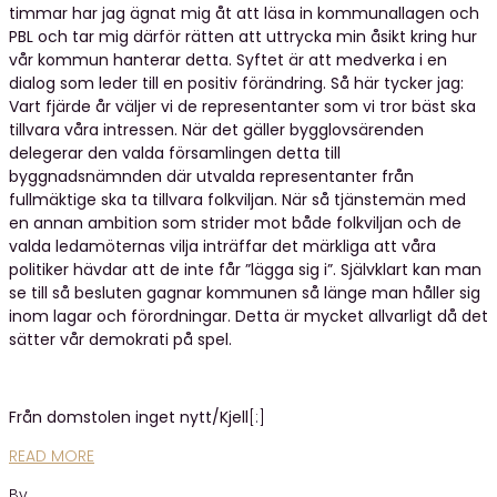
timmar har jag ägnat mig åt att läsa in kommunallagen och
PBL och tar mig därför rätten att uttrycka min åsikt kring hur
vår kommun hanterar detta. Syftet är att medverka i en
dialog som leder till en positiv förändring. Så här tycker jag:
Vart fjärde år väljer vi de representanter som vi tror bäst ska
tillvara våra intressen. När det gäller bygglovsärenden
delegerar den valda församlingen detta till
byggnadsnämnden där utvalda representanter från
fullmäktige ska ta tillvara folkviljan. När så tjänstemän med
en annan ambition som strider mot både folkviljan och de
valda ledamöternas vilja inträffar det märkliga att våra
politiker hävdar att de inte får ”lägga sig i”. Självklart kan man
se till så besluten gagnar kommunen så länge man håller sig
inom lagar och förordningar. Detta är mycket allvarligt då det
sätter vår demokrati på spel.
Från domstolen inget nytt/Kjell
[:]
READ MORE
By