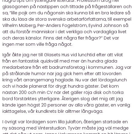
några tips om ytterligare litteratur. Professorn drog ner
glasögonen på nästippen och tittade på frågeställaren och
sa, ”lille pojk om du någonsin ska kunna bli en bra ledare så
ska du läsa de stora svenska arbetarförfattarna, till exempel
Vilhelm Moberg, Per-Anders Fogelström, Eyvind Johnson så
att du förstår människor i det verkliga och vardagliga livet
och deras känslor. Finns det några fler frågor?” Det var
ingen mer som ville fråga något.
Igår åkte jag ner till Glasets Hus vid lunchtid efter att vilat
från en fantastisk quizkväll med mer än hundra glada
medarbetare från ett badrumsföretag i kommunen. Jag var
på strålande humör när jag gick hem efter att lovorden
kring vårt arrangemang haglade. Nu var det lördagslunch
och vi hade planerat för drygt hundra gäster. Det kom
nästan 200 och min CV när det gäller röja disk och torka
bord förstärktes ytterligare. Återigen slog det mig att jag
kände igen högst 20 personer av alla våra gäster, en vanlig
iakttagelse, vår kundkrets blir alltmer långväga.
I övrigt var lördagen som lilla julafton, återigen startade en
ny säsong med Vinterstudion. Tyvärr måste jag väl medge