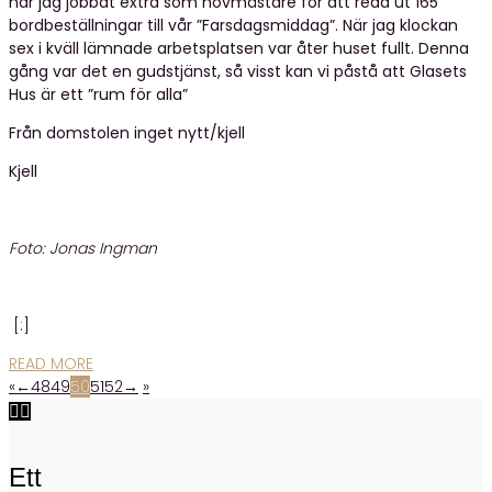
har jag jobbat extra som hovmästare för att reda ut 165
bordbeställningar till vår ”Farsdagsmiddag”. När jag klockan
sex i kväll lämnade arbetsplatsen var åter huset fullt. Denna
gång var det en gudstjänst, så visst kan vi påstå att Glasets
Hus är ett ”rum för alla”
Från domstolen inget nytt/kjell
Kjell
Foto: Jonas Ingman
[:]
READ MORE
«
←
48
49
50
51
52
→
»


Ett