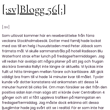
[:sv]Blogg 56[:]
[:sv]
Som utlovat kommer här en reseberättelse från förra
veckans Stockholmsbesök. Dotter med familj hade lockat
med oss till en helg i huvudstaden med Peter Jöback som
främsta mål. Vi skulle sammanstråla på hotell Radisson Blu
Waterfront strax efter lunch på fredagseftermiddagen. Jag
vill redan här avslöja att några planer på att jag och frugan
ska köra Svenska Rallyt inte längre är aktuella. Vi lyckas inte
fullt ut hitta timingen mellan förare och kartläsare. Allt gick
väldigt bra fram till vi hade 14 minuter kvar till målet. Tyvärr
kunde vår dotter konstatera vid ankomsten att dessa 14
minuter hunnit bli cirka 94. Om man försöker se det från den
positiva sidan kan man säga att vi körde över Centralbron 4
gånger och att vi fått uppleva trafiken på Hamngatan en
fredagseftermiddag. Jag måste dock erkänna att dessa
ljusglimtar hade jag svårt att se i realtid. För er som inte har