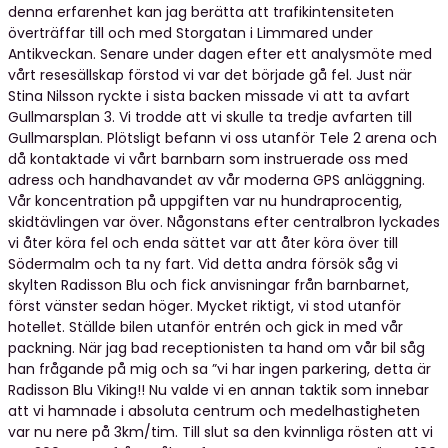
denna erfarenhet kan jag berätta att trafikintensiteten
överträffar till och med Storgatan i Limmared under
Antikveckan. Senare under dagen efter ett analysmöte med
vårt resesällskap förstod vi var det började gå fel. Just när
Stina Nilsson ryckte i sista backen missade vi att ta avfart
Gullmarsplan 3. Vi trodde att vi skulle ta tredje avfarten till
Gullmarsplan. Plötsligt befann vi oss utanför Tele 2 arena och
då kontaktade vi vårt barnbarn som instruerade oss med
adress och handhavandet av vår moderna GPS anläggning.
Vår koncentration på uppgiften var nu hundraprocentig,
skidtävlingen var över. Någonstans efter centralbron lyckades
vi åter köra fel och enda sättet var att åter köra över till
Södermalm och ta ny fart. Vid detta andra försök såg vi
skylten Radisson Blu och fick anvisningar från barnbarnet,
först vänster sedan höger. Mycket riktigt, vi stod utanför
hotellet. Ställde bilen utanför entrén och gick in med vår
packning. När jag bad receptionisten ta hand om vår bil såg
han frågande på mig och sa ”vi har ingen parkering, detta är
Radisson Blu Viking!! Nu valde vi en annan taktik som innebar
att vi hamnade i absoluta centrum och medelhastigheten
var nu nere på 3km/tim. Till slut sa den kvinnliga rösten att vi