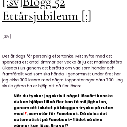
[:sv]Blogg 52
Ettårsjubileum [:]
[:sv]
Det är dags för personlig eftertanke. Mitt syfte med att
spendera ett antal timmar per vecka är ju att marknadsföra
Glasets Hus genom att berätta om vad som händer och
framförallt vad som ska hända. I genomsnitt under året har
jag cirka 300 läsare med några toppnoteringar nära 700. Jag
skulle gärna ha er hjälp att nå fler läsare.
När du tycker jag skrivit något läsvärt kanske
du kan hjälpa till så fler kan få möjligheten,
genom att i slutet på bloggen trycka på rutan
med
F
, som står för Facebook. Då delas det
automatiskt på Facebook-flödet så dina
vänner kan läsa. Bra va!?