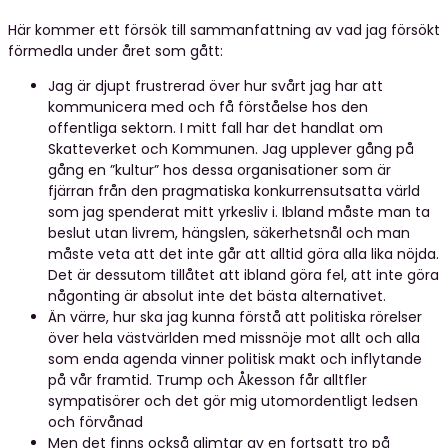
Här kommer ett försök till sammanfattning av vad jag försökt
förmedla under året som gått:
Jag är djupt frustrerad över hur svårt jag har att
kommunicera med och få förståelse hos den
offentliga sektorn. I mitt fall har det handlat om
Skatteverket och Kommunen. Jag upplever gång på
gång en ”kultur” hos dessa organisationer som är
fjärran från den pragmatiska konkurrensutsatta värld
som jag spenderat mitt yrkesliv i. Ibland måste man ta
beslut utan livrem, hängslen, säkerhetsnål och man
måste veta att det inte går att alltid göra alla lika nöjda.
Det är dessutom tillåtet att ibland göra fel, att inte göra
någonting är absolut inte det bästa alternativet.
Än värre, hur ska jag kunna förstå att politiska rörelser
över hela västvärlden med missnöje mot allt och alla
som enda agenda vinner politisk makt och inflytande
på vår framtid. Trump och Åkesson får alltfler
sympatisörer och det gör mig utomordentligt ledsen
och förvånad
Men det finns också glimtar av en fortsatt tro på