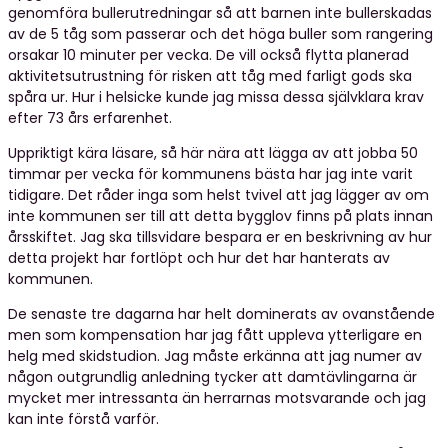
genomföra bullerutredningar så att barnen inte bullerskadas
av de 5 tåg som passerar och det höga buller som rangering
orsakar 10 minuter per vecka. De vill också flytta planerad
aktivitetsutrustning för risken att tåg med farligt gods ska
spåra ur. Hur i helsicke kunde jag missa dessa självklara krav
efter 73 års erfarenhet.
Uppriktigt kära läsare, så här nära att lägga av att jobba 50
timmar per vecka för kommunens bästa har jag inte varit
tidigare. Det råder inga som helst tvivel att jag lägger av om
inte kommunen ser till att detta bygglov finns på plats innan
årsskiftet. Jag ska tillsvidare bespara er en beskrivning av hur
detta projekt har fortlöpt och hur det har hanterats av
kommunen.
De senaste tre dagarna har helt dominerats av ovanstående
men som kompensation har jag fått uppleva ytterligare en
helg med skidstudion. Jag måste erkänna att jag numer av
någon outgrundlig anledning tycker att damtävlingarna är
mycket mer intressanta än herrarnas motsvarande och jag
kan inte förstå varför.